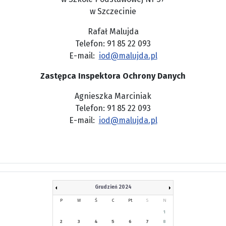
w Szczecinie
Rafał Malujda
Telefon: 91 85 22 093
E-mail:
iod@malujda.pl
Zastępca Inspektora Ochrony Danych
Agnieszka Marciniak
Telefon: 91 85 22 093
E-mail:
iod@malujda.pl
Grudzień 2024
P
W
Ś
C
Pt
S
N
1
2
3
4
5
6
7
8