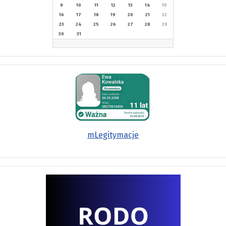
9
10
11
12
13
14
15
16
17
18
19
20
21
22
23
24
25
26
27
28
29
30
31
mLegitymacje