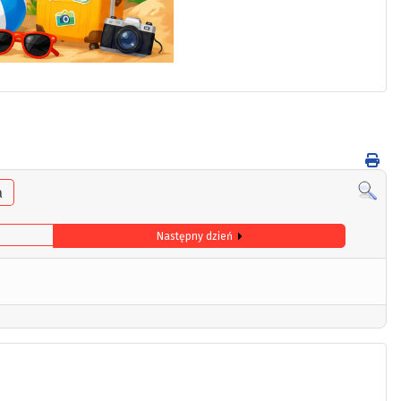
a
Następny dzień