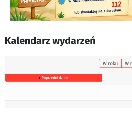
Kalendarz wydarzeń
W roku
W 
Poprzedni dzień