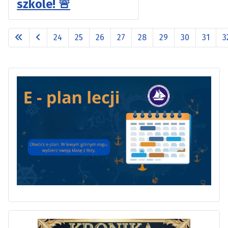
szkole! 🚨
24
25
26
27
28
29
30
31
3
Strona 33 z 33