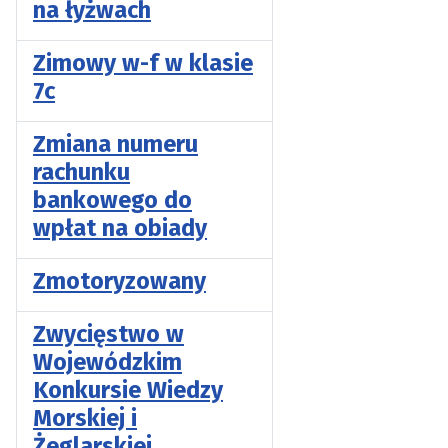
na łyżwach
Zimowy w-f w klasie
7c
Zmiana numeru
rachunku
bankowego do
wpłat na obiady
Zmotoryzowany
Zwycięstwo w
Wojewódzkim
Konkursie Wiedzy
Morskiej i
Żeglarskiej