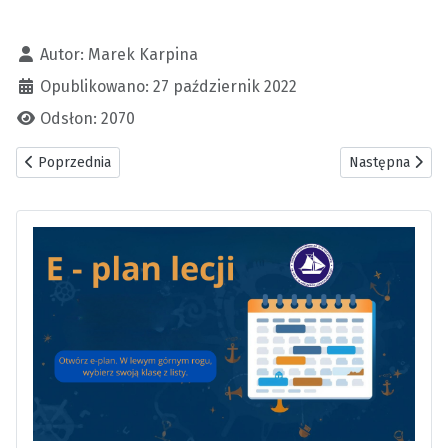
Szczegóły
Autor:
Marek Karpina
Opublikowano: 27 październik 2022
Odsłon: 2070
Poprzednia strona: Kontakt i godziny pracy
Następna strona
Poprzednia
Następna