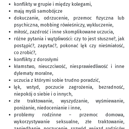
konflikty w grupie i między kolegami,
mają myśli samobójcze
dokuczanie, odrzucenie, przemoc fizyczna lub
psychiczna, mobbing rówieśniczy, wykluczenie,
miłość, zazdrość i inne skomplikowane uczucia,
różne pytania i wątpliwości: czy to jest słuszne?, jak
postąpić?, zapytać?, pokonać lęk czy nieśmiałość,
co zrobić?,
konflikty z dorosłymi
kłamstwo, nieuczciwość, niesprawiedliwość i inne
dylematy moralne,
uczucia z którymi sobie trudno poradzić,
lęk, wstyd, poczucie zagrożenia, bezradność,
niepokój o siebie i o innych,
złe traktowanie, wyszydzanie, wyśmiewanie,
poniżanie, niedocenianie i inne,
problemy rodzinne – przemoc domowa,
wykorzystywanie seksualne, złe traktowanie,
zaniedbanie, porzucenie, rozwód, wyjazd rodziców