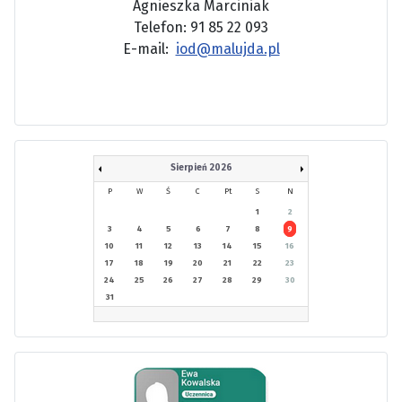
Agnieszka Marciniak
Telefon: 91 85 22 093
E-mail:
iod@malujda.pl
Sierpień 2026
P
W
Ś
C
Pt
S
N
1
2
3
4
5
6
7
8
9
10
11
12
13
14
15
16
17
18
19
20
21
22
23
24
25
26
27
28
29
30
31