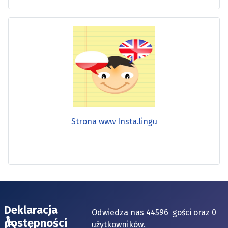
Strona www Insta.lingu
Deklaracja
Odwiedza nas 44596 gości oraz 0
♿
dostępności
użytkowników.