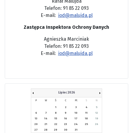
Rafał Malujda
Telefon: 91 85 22 093
E-mail:
iod@malujda.pl
Zastępca Inspektora Ochrony Danych
Agnieszka Marciniak
Telefon: 91 85 22 093
E-mail:
iod@malujda.pl
Lipiec 2026
P
W
Ś
C
Pt
S
N
1
2
3
4
5
6
7
8
9
10
11
12
13
14
15
16
17
18
19
20
21
22
23
24
25
26
27
28
29
30
31